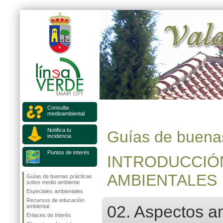
Consulta
medioambiental
Notifica tu
Guías de buenas
incidencia
Puntos de interés
INTRODUCCIÓ
AMBIENTALES
Guías de buenas prácticas
sobre medio ambiente
Especiales ambientales
Recursos de educación
02. Aspectos am
ambiental
Enlaces de interés