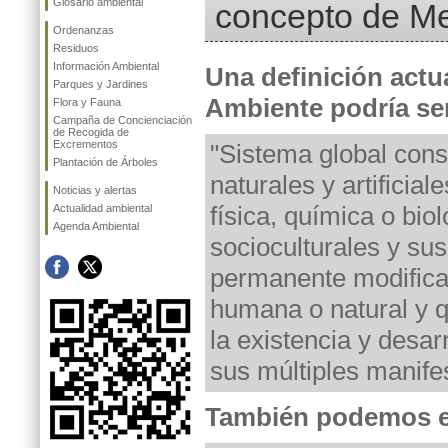
Glosario ambiental
concepto de M
Ordenanzas
Residuos
Información Ambiental
Una definición actu
Parques y Jardines
Ambiente podría ser
Flora y Fauna
Campaña de Concienciación
de Recogida de
Excrementos
"Sistema global cons
Plantación de Árboles
naturales y artificial
Noticias y alertas
física, química o biol
Actualidad ambiental
Agenda Ambiental
socioculturales y sus
permanente modificac
humana o natural y q
la existencia y desarr
sus múltiples manife
También podemos e