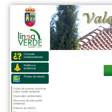
Consulta
medioambiental
Notifica tu
incidencia
Puntos de interés
Guías de buenas prácticas
sobre medio ambiente
Especiales ambientales
Recursos de educación
ambiental
Enlaces de interés