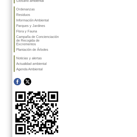
Glosario ambiental
Ordenanzas
Residuos
Información Ambiental
Parques y Jardines
Flora y Fauna
Campaña de Concienciación
de Recogida de
Excrementos
Plantación de Árboles
Noticias y alertas
Actualidad ambiental
Agenda Ambiental