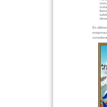
conc
océa
llam
subt
desa
En difere
evaporaci
conside