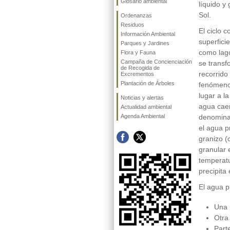
Glosario ambiental
líquido y
Sol.
Ordenanzas
Residuos
El ciclo 
Información Ambiental
superfici
Parques y Jardines
como lago
Flora y Fauna
Campaña de Concienciación
se transf
de Recogida de
recorrido
Excrementos
Plantación de Árboles
fenómeno
lugar a l
Noticias y alertas
agua caen
Actualidad ambiental
Agenda Ambiental
denominad
el agua p
granizo (
granular 
temperatu
precipita
El agua p
Una 
Otra
Part